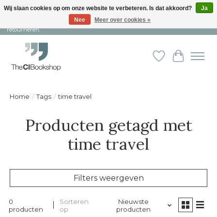
Wij slaan cookies op om onze website te verbeteren. Is dat akkoord?
Ja
Nee
Meer over cookies »
Snelle levering en persoonlijke service ︱ Niet goed? Geld terug! ︱ Gratis
retourneren.
Verlanglijst
Winkelw
Home
/
Tags
/
time travel
Producten getagd met
time travel
Filters weergeven
0
Sorteren
Nieuwste
producten
op
producten