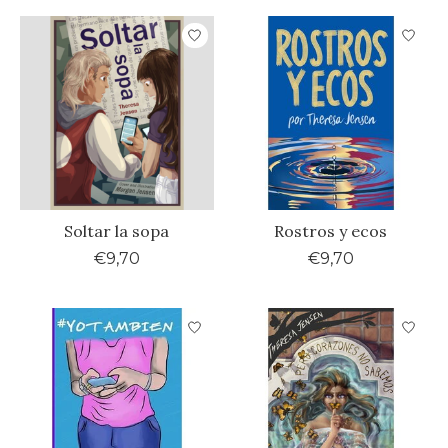
Soltar la sopa
Rostros y ecos
€9,70
€9,70