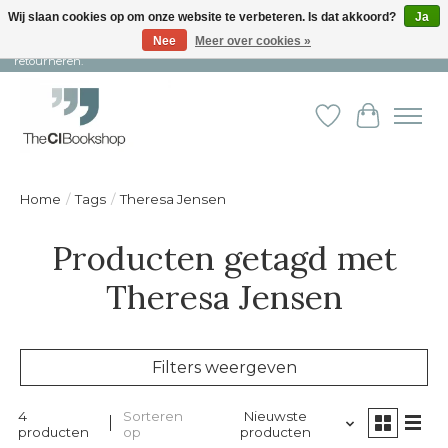
Wij slaan cookies op om onze website te verbeteren. Is dat akkoord?
Ja
Nee
Meer over cookies »
Snelle levering en persoonlijke service ︱ Niet goed? Geld terug! ︱ Gratis
retourneren.
Verlanglijst
Winkelw
Home
/
Tags
/
Theresa Jensen
Producten getagd met
Theresa Jensen
Filters weergeven
4
Sorteren
Nieuwste
producten
op
producten