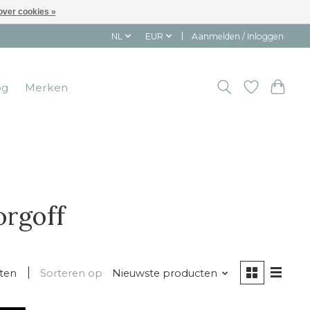
over cookies »
NL
EUR
Aanmelden / Inloggen
og
Merken
orgoff
ten
Sorteren op
Nieuwste producten