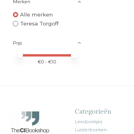
Merken
Alle merken
Teresa Torgoff
Prijs
Minimale prijswaarde
Price maximum value
€
0
- €
10
Categorieën
Leesboekjes
Luisterboeken