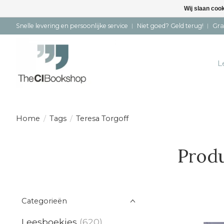
Wij slaan coo
Snelle levering en persoonlijke service ︱ Niet goed? Geld terug! ︱ Gra
L
Home
/
Tags
/
Teresa Torgoff
Produ
Categorieën
Leesboekjes
(620)