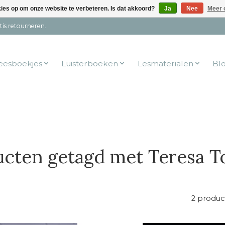
kies op om onze website te verbeteren. Is dat akkoord?
Ja
Nee
Meer 
tis retourneren.
eesboekjes
Luisterboeken
Lesmaterialen
Bl
cten getagd met Teresa T
2 produc