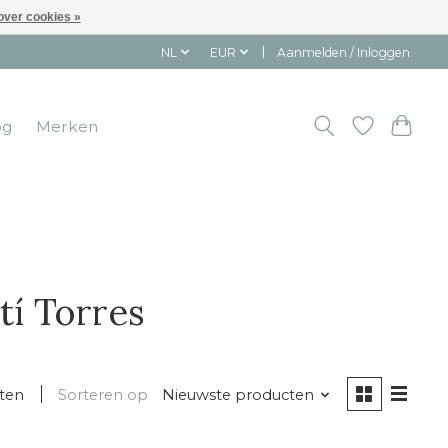
over cookies »
NL
EUR
Aanmelden / Inloggen
og
Merken
tí Torres
ten
Sorteren op
Nieuwste producten