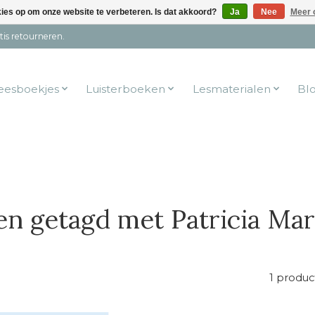
kies op om onze website te verbeteren. Is dat akkoord?
Ja
Nee
Meer 
tis retourneren.
eesboekjes
Luisterboeken
Lesmaterialen
Bl
n getagd met Patricia Mar
1 produc