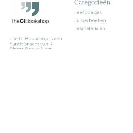
Categorieën
Leesboekjes
Luisterboeken
Lesmaterialen
The CI Bookshop is een
handelsnaam van K
Plante Books & Art,
gevestigd in Broek in
Waterland. Dit is alleen
een online winkel, zonder
bezoekadres.
© Copyright 2026 The CI Bookshop - Powered by
Lightspeed