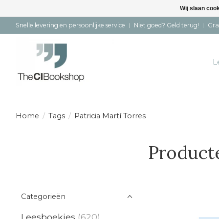
Wij slaan coo
Snelle levering en persoonlijke service ︱ Niet goed? Geld terug! ︱ Gra
L
Home
/
Tags
/
Patricia Martí Torres
Producte
Categorieën
Leesboekjes
(620)