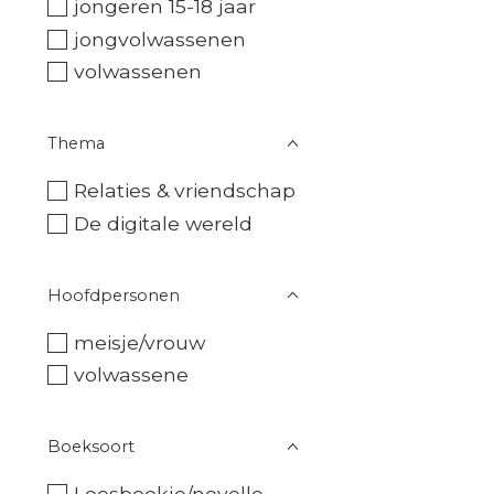
jongeren 15-18 jaar
jongvolwassenen
volwassenen
Thema
Relaties & vriendschap
De digitale wereld
Hoofdpersonen
meisje/vrouw
volwassene
Boeksoort
Leesboekje/novelle