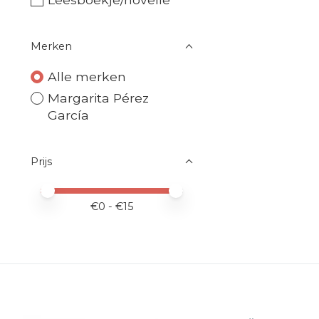
Merken
Alle merken
Margarita Pérez
García
Prijs
Minimale prijswaarde
Price maximum value
€
0
- €
15