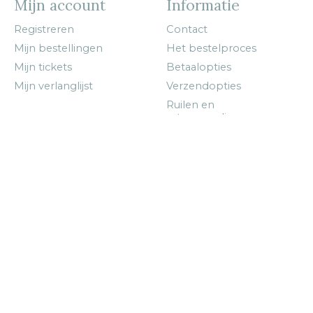
Mijn account
Informatie
Registreren
Contact
Mijn bestellingen
Het bestelproces
Mijn tickets
Betaalopties
Mijn verlanglijst
Verzendopties
Ruilen en
retourzendingen
Algemene Voorwaarden
Privacyverklaring
Klachtenregeling
Echtheid van
beoordelingen