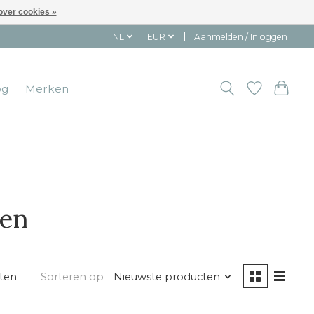
over cookies »
NL
EUR
Aanmelden / Inloggen
og
Merken
pen
ten
Sorteren op
Nieuwste producten