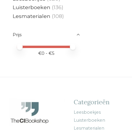
Luisterboeken
(136)
Lesmaterialen
(108)
Prijs
Minimale prijswaarde
Price maximum value
€
0
- €
5
Categorieën
Leesboekjes
Luisterboeken
Lesmaterialen