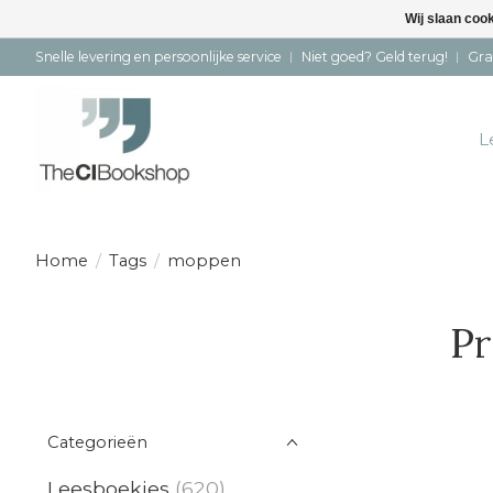
Wij slaan coo
Snelle levering en persoonlijke service ︱ Niet goed? Geld terug! ︱ Gra
L
Home
/
Tags
/
moppen
Pr
Categorieën
Leesboekjes
(620)