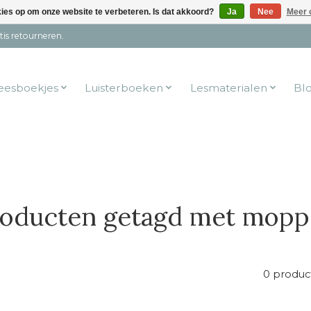
kies op om onze website te verbeteren. Is dat akkoord?
Ja
Nee
Meer 
tis retourneren.
eesboekjes
Luisterboeken
Lesmaterialen
Bl
oducten getagd met mop
0 produc