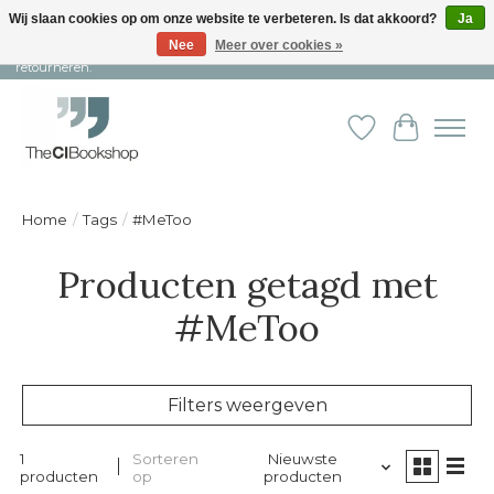
Wij slaan cookies op om onze website te verbeteren. Is dat akkoord?
Ja
Nee
Meer over cookies »
Snelle levering en persoonlijke service ︱ Niet goed? Geld terug! ︱ Gratis
retourneren.
Verlanglijst
Winkelw
Home
/
Tags
/
#MeToo
Producten getagd met
#MeToo
Filters weergeven
1
Sorteren
Nieuwste
producten
op
producten