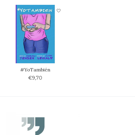
#YoTambién
€9,70