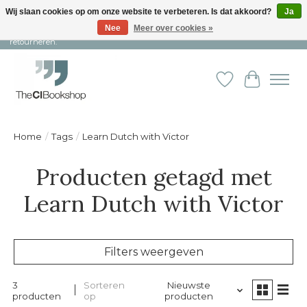
Wij slaan cookies op om onze website te verbeteren. Is dat akkoord?
Ja
Nee
Meer over cookies »
Snelle levering en persoonlijke service ︱ Niet goed? Geld terug! ︱ Gratis
retourneren.
Verlanglijst
Winkelw
Home
/
Tags
/
Learn Dutch with Victor
Producten getagd met
Learn Dutch with Victor
Filters weergeven
3
Sorteren
Nieuwste
producten
op
producten