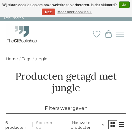
Wij slaan cookies op om onze website te verbeteren. Is dat akkoord?
Ja
Nee
Meer over cookies »
Snelle levering en persoonlijke service ︱ Niet goed? Geld terug! ︱ Gratis
retourneren.
Verlanglijst
Winkelw
Home
/
Tags
/
jungle
Producten getagd met
jungle
Filters weergeven
6
Sorteren
Nieuwste
producten
op
producten