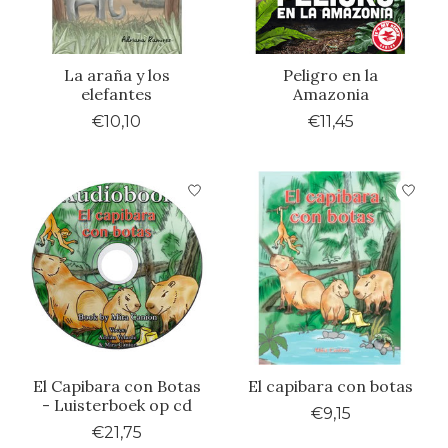
La araña y los
Peligro en la
elefantes
Amazonia
€10,10
€11,45
El Capibara con Botas
El capibara con botas
- Luisterboek op cd
€9,15
€21,75