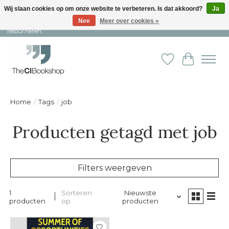
Wij slaan cookies op om onze website te verbeteren. Is dat akkoord?
Ja
Nee
Meer over cookies »
Snelle levering en persoonlijke service ︱ Niet goed? Geld terug! ︱ Gratis
retourneren.
Verlanglijst
Winkelw
Home
/
Tags
/
job
Producten getagd met job
Filters weergeven
1
Sorteren
Nieuwste
producten
op
producten