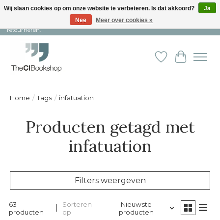
Wij slaan cookies op om onze website te verbeteren. Is dat akkoord?
Ja
Nee
Meer over cookies »
Snelle levering en persoonlijke service ︱ Niet goed? Geld terug! ︱ Gratis
retourneren.
Verlanglijst
Winkelw
Home
/
Tags
/
infatuation
Producten getagd met
infatuation
Filters weergeven
63
Sorteren
Nieuwste
producten
op
producten