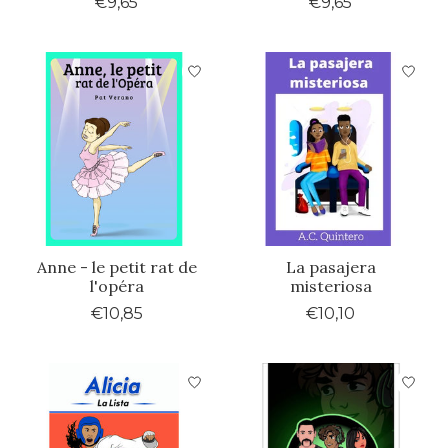
€9,65
€9,65
Anne - le petit rat de
La pasajera
l'opéra
misteriosa
€10,85
€10,10