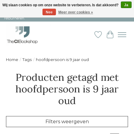
Wij slaan cookies op om onze website te verbeteren. Is dat akkoord?
Ja
Nee
Meer over cookies »
Snelle levering en persoonlijke service ︱ Niet goed? Geld terug! ︱ Gratis
retourneren.
Verlanglijst
Winkelw
Home
/
Tags
/
hoofdpersoon is 9 jaar oud
Producten getagd met
hoofdpersoon is 9 jaar
oud
Filters weergeven