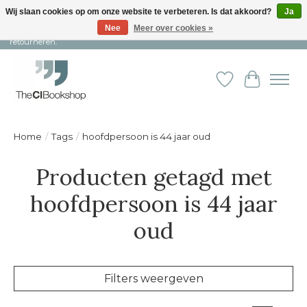
Wij slaan cookies op om onze website te verbeteren. Is dat akkoord?
Ja
Nee
Meer over cookies »
Snelle levering en persoonlijke service ︱ Niet goed? Geld terug! ︱ Gratis
retourneren.
Verlanglijst
Winkelw
Home
/
Tags
/
hoofdpersoon is 44 jaar oud
Producten getagd met
hoofdpersoon is 44 jaar
oud
Filters weergeven