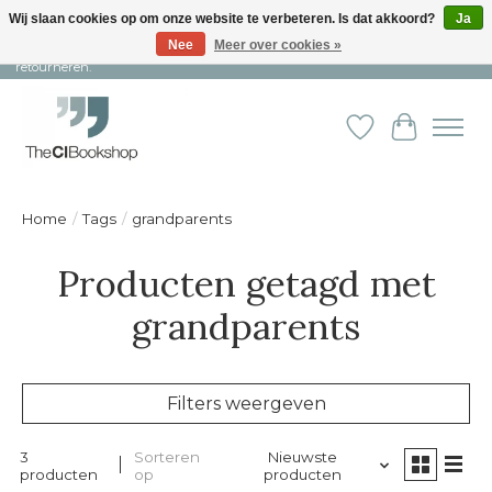
Wij slaan cookies op om onze website te verbeteren. Is dat akkoord?
Ja
Nee
Meer over cookies »
Snelle levering en persoonlijke service ︱ Niet goed? Geld terug! ︱ Gratis
retourneren.
Verlanglijst
Winkelw
Home
/
Tags
/
grandparents
Producten getagd met
grandparents
Filters weergeven
3
Sorteren
Nieuwste
producten
op
producten