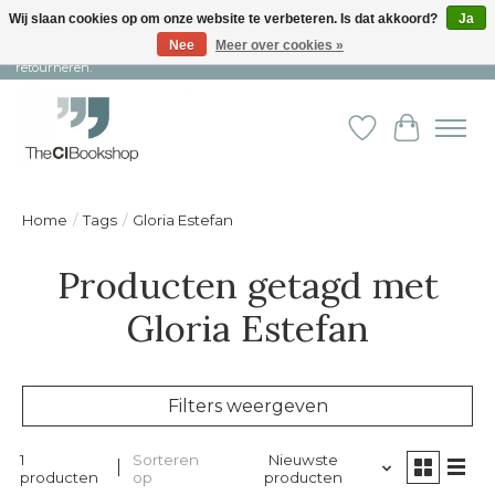
Wij slaan cookies op om onze website te verbeteren. Is dat akkoord?
Ja
Nee
Meer over cookies »
Snelle levering en persoonlijke service ︱ Niet goed? Geld terug! ︱ Gratis
retourneren.
Verlanglijst
Winkelw
Home
/
Tags
/
Gloria Estefan
Producten getagd met
Gloria Estefan
Filters weergeven
1
Sorteren
Nieuwste
producten
op
producten