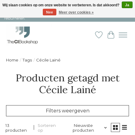
Wij slaan cookies op om onze website te verbeteren. Is dat akkoord?
Ja
Nee
Meer over cookies »
Snelle levering en persoonlijke service ︱ Niet goed? Geld terug! ︱ Gratis
retourneren.
Verlanglijst
Winkelw
Home
/
Tags
/
Cécile Lainé
Producten getagd met
Cécile Lainé
Filters weergeven
13
Sorteren
Nieuwste
producten
op
producten