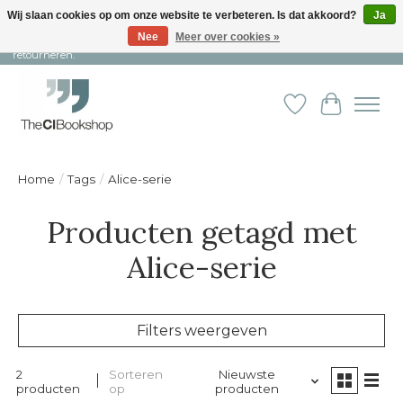
Wij slaan cookies op om onze website te verbeteren. Is dat akkoord?
Ja
Nee
Meer over cookies »
Snelle levering en persoonlijke service ︱ Niet goed? Geld terug! ︱ Gratis
retourneren.
Verlanglijst
Winkelw
Home
/
Tags
/
Alice-serie
Producten getagd met
Alice-serie
Filters weergeven
2
Sorteren
Nieuwste
producten
op
producten