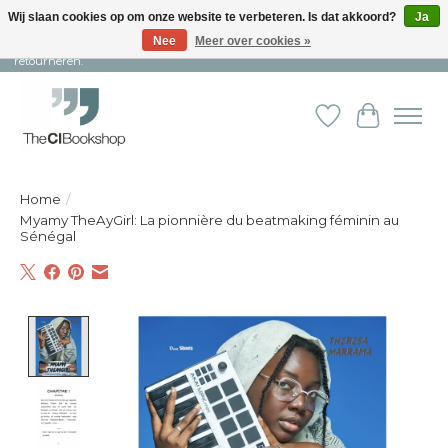
Wij slaan cookies op om onze website te verbeteren. Is dat akkoord?
Ja
Nee
Meer over cookies »
Snelle levering en persoonlijke service ︱ Niet goed? Geld terug! ︱ Gratis
retourneren.
Verlanglijst
Winkelw
Home
/
Myamy TheAyGirl: La pionnière du beatmaking féminin au
Sénégal
Product image slideshow Items