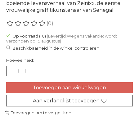
boeiende levensverhaal van Zeinixx, de eerste
vrouwelijke graffitikunstenaar van Senegal.
(0)
De beoordeling van dit product is
0
van de 5
Op voorraad (10)
(Levertijd:Wegens vakantie: wordt
verzonden op 15 augustus)
Beschikbaarheid in de winkel controleren
Hoeveelheid:
Toevoegen aan winkelwagen
Aan verlanglijst toevoegen
Toevoegen om te vergelijken