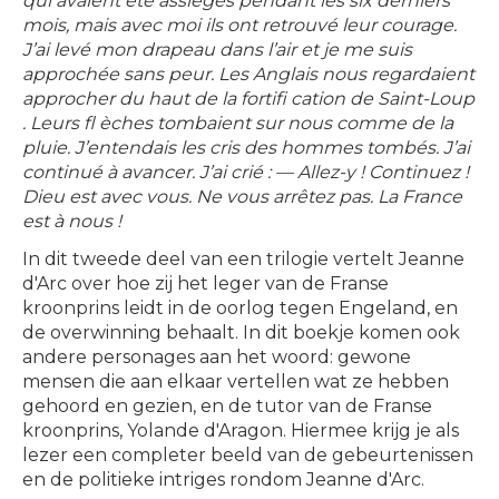
qui avaient été assiégés pendant les six derniers
mois, mais avec moi ils ont retrouvé leur courage.
J’ai levé mon drapeau dans l’air et je me suis
approchée sans peur. Les Anglais nous regardaient
approcher du haut de la fortifi cation de Saint-Loup
. Leurs fl èches tombaient sur nous comme de la
pluie. J’entendais les cris des hommes tombés. J’ai
continué à avancer. J’ai crié : — Allez-y ! Continuez !
Dieu est avec vous. Ne vous arrêtez pas. La France
est à nous !
In dit tweede deel van een trilogie vertelt Jeanne
d'Arc over hoe zij het leger van de Franse
kroonprins leidt in de oorlog tegen Engeland, en
de overwinning behaalt. In dit boekje komen ook
andere personages aan het woord: gewone
mensen die aan elkaar vertellen wat ze hebben
gehoord en gezien, en de tutor van de Franse
kroonprins, Yolande d'Aragon. Hiermee krijg je als
lezer een completer beeld van de gebeurtenissen
en de politieke intriges rondom Jeanne d'Arc.