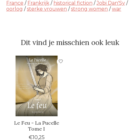
France
/
Frankrijk
/
historical fiction
/
Jobi Dan'Sy
/
oorlog
/
sterke vrouwen
/
strong women
/
war
Dit vind je misschien ook leuk
Items van productcarrousel
Le Feu - La Pucelle
Tome I
€10,25