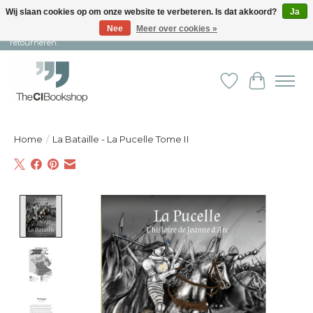
Wij slaan cookies op om onze website te verbeteren. Is dat akkoord?
Ja
Nee
Meer over cookies »
Snelle levering en persoonlijke service ︱ Niet goed? Geld terug! ︱ Gratis
retourneren.
Verlanglijst
Winkelw
Home
/
La Bataille - La Pucelle Tome II
Product image slideshow Items