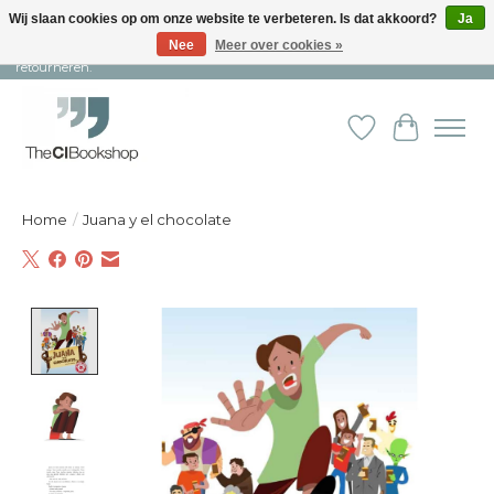
Wij slaan cookies op om onze website te verbeteren. Is dat akkoord?
Ja
Nee
Meer over cookies »
Snelle levering en persoonlijke service ︱ Niet goed? Geld terug! ︱ Gratis
retourneren.
Verlanglijst
Winkelw
Home
/
Juana y el chocolate
Product image slideshow Items