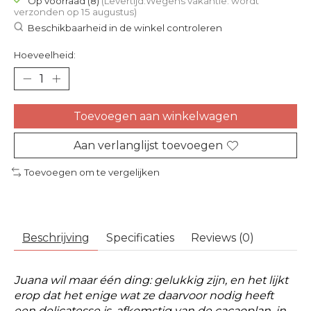
Op voorraad (8)
(Levertijd:Wegens vakantie: wordt
verzonden op 15 augustus)
Beschikbaarheid in de winkel controleren
Hoeveelheid:
Toevoegen aan winkelwagen
Aan verlanglijst toevoegen
Toevoegen om te vergelijken
Beschrijving
Specificaties
Reviews (0)
Juana wil maar één ding: gelukkig zijn, en het lijkt
erop dat het enige wat ze daarvoor nodig heeft
een delicatesse is, afkomstig van de cacaoplan, in