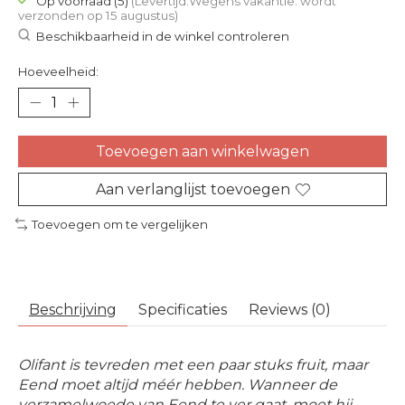
Op voorraad (5)
(Levertijd:Wegens vakantie: wordt
verzonden op 15 augustus)
Beschikbaarheid in de winkel controleren
Hoeveelheid:
Toevoegen aan winkelwagen
Aan verlanglijst toevoegen
Toevoegen om te vergelijken
Beschrijving
Specificaties
Reviews (0)
Olifant is tevreden met een paar stuks fruit, maar
Eend moet altijd méér hebben. Wanneer de
verzamelwoede van Eend te ver gaat, moet hij