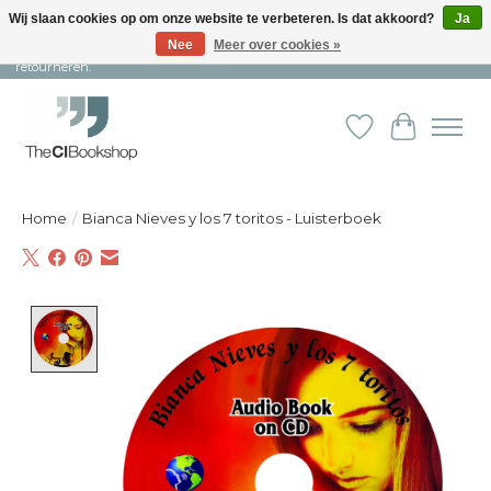
Wij slaan cookies op om onze website te verbeteren. Is dat akkoord?
Ja
Nee
Meer over cookies »
Snelle levering en persoonlijke service ︱ Niet goed? Geld terug! ︱ Gratis
retourneren.
Verlanglijst
Winkelw
Home
/
Bianca Nieves y los 7 toritos - Luisterboek
Product image slideshow Items