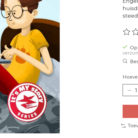
Engel
huisdi
steed
De be
Op 
verzon
Bes
Hoevee
Toev