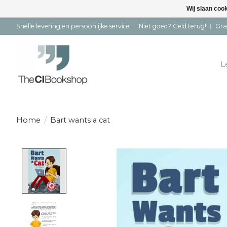
Wij slaan coo
Snelle levering en persoonlijke service ︱ Niet goed? Geld terug! ︱ Gra
L
Home
/
Bart wants a cat
Product image slideshow Items