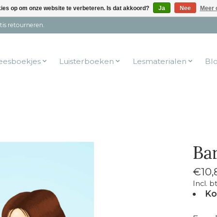
kies op om onze website te verbeteren. Is dat akkoord?
Ja
Nee
Meer 
tis retourneren.
eesboekjes
Luisterboeken
Lesmaterialen
Bl
Ba
€10,
Incl. b
Ko