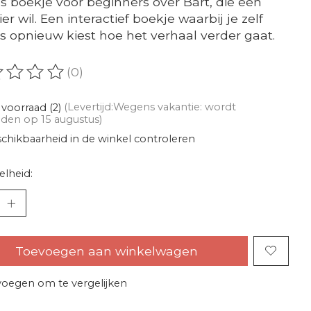
s boekje voor beginners over Bart, die een
er wil. Een interactief boekje waarbij je zelf
s opnieuw kiest hoe het verhaal verder gaat.
(0)
oordeling van dit product is
0
van de 5
voorraad (2)
(Levertijd:Wegens vakantie: wordt
den op 15 augustus)
chikbaarheid in de winkel controleren
lheid:
Toevoegen aan winkelwagen
oegen om te vergelijken