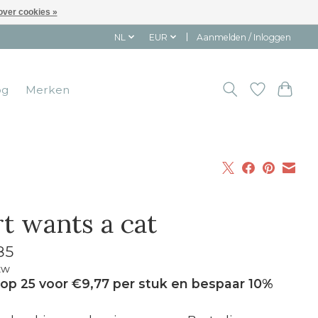
over cookies »
NL
EUR
Aanmelden / Inloggen
og
Merken
rt wants a cat
85
tw
op 25 voor €9,77 per stuk en bespaar 10%