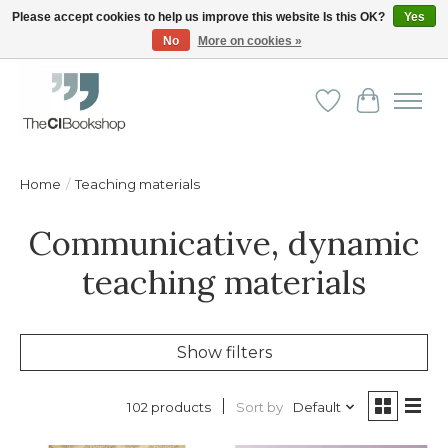
Please accept cookies to help us improve this website Is this OK?
Yes
No
More on cookies »
Friendly personal service - Delivery in Europe and beyond
Wishlist
Cart
Home
/
Teaching materials
Communicative, dynamic
teaching materials
Show filters
Sort by
Default
102 products