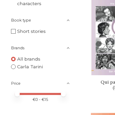
characters
Book type
Short stories
Brands
All brands
Carla Tarini
Qui pa
Price
(
Price minimum value
Price maximum value
€
0
- €
15