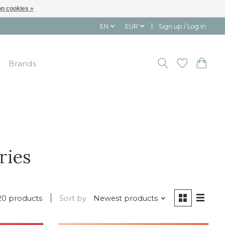
n cookies »
EN
EUR
Sign up / Log in
Brands
ries
20 products
Sort by
Newest products