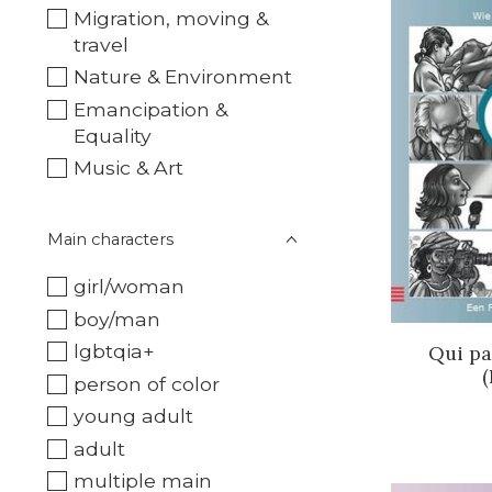
Migration, moving &
travel
Nature & Environment
Emancipation &
Equality
Music & Art
Main characters
girl/woman
boy/man
lgbtqia+
Qui pa
(
person of color
young adult
adult
multiple main