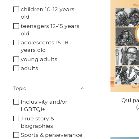
children 10-12 years
old
teenagers 12-15 years
old
adolescents 15-18
years old
young adults
adults
Topic
Qui pa
Inclusivity and/or
(
LGBTQi+
True story &
biographies
Sports & perseverance