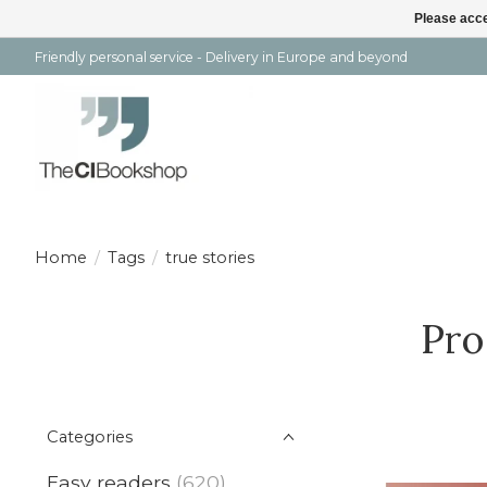
Please acce
Friendly personal service - Delivery in Europe and beyond
Home
/
Tags
/
true stories
Pro
Categories
Easy readers
(620)