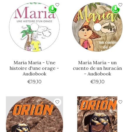
Maria Maria - Une
María María - un
histoire d'une orage -
cuento de un huracán
Audiobook
- Audiobook
€19,10
€19,10